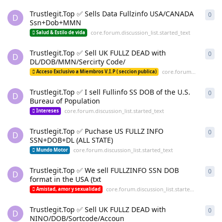
Trustlegit.Top ✅ Sells Data Fullzinfo USA/CANADA
0
cor
D
Ssn+Dob+MMN
core.forum.discussion_list.started_text
Salud & Estilo de vida
Trustlegit.Top ✅ Sell UK FULLZ DEAD with
0
cor
D
DL/DOB/MMN/Sercirty Code/
core.forum.discussion_list.started_text
Acceso Exclusivo a Miembros V.I.P ( seccion publica)
Trustlegit.Top ✅ I sell Fullinfo SS DOB of the U.S.
0
cor
D
Bureau of Population
core.forum.discussion_list.started_text
Intereses
Trustlegit.Top ✅ Puchase US FULLZ INFO
0
cor
D
SSN+DOB+DL (ALL STATE)
core.forum.discussion_list.started_text
Mundo Motor
Trustlegit.Top ✅ We sell FULLZINFO SSN DOB
0
cor
D
format in the USA (txt
core.forum.discussion_list.started_text
Amistad, amor y sexualidad
Trustlegit.Top ✅ Sell UK FULLZ DEAD with
0
cor
D
NINO/DOB/Sortcode/Accoun