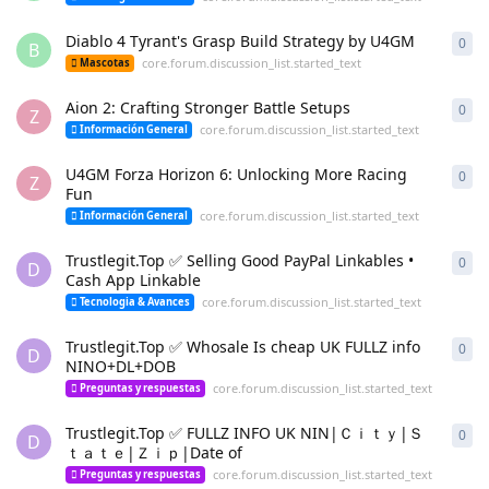
Diablo 4 Tyrant's Grasp Build Strategy by U4GM
0
cor
B
core.forum.discussion_list.started_text
Mascotas
Aion 2: Crafting Stronger Battle Setups
0
cor
Z
core.forum.discussion_list.started_text
Información General
U4GM Forza Horizon 6: Unlocking More Racing
0
cor
Z
Fun
core.forum.discussion_list.started_text
Información General
Trustlegit.Top ✅ Selling Good PayPal Linkables •
0
cor
D
Cash App Linkable
core.forum.discussion_list.started_text
Tecnologia & Avances
Trustlegit.Top ✅ Whosale Is cheap UK FULLZ info
0
cor
D
NINO+DL+DOB
core.forum.discussion_list.started_text
Preguntas y respuestas
Trustlegit.Top ✅ FULLZ INFO UK NIN|Ｃｉｔｙ|Ｓ
0
cor
D
ｔａｔｅ|Ｚｉｐ|Date of
core.forum.discussion_list.started_text
Preguntas y respuestas