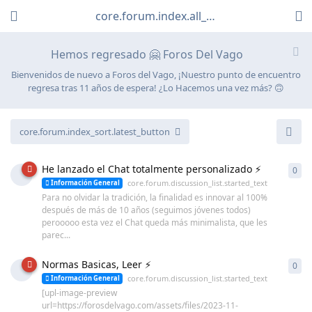
core.forum.index.all_discussions_link
Hemos regresado 🤗 Foros Del Vago
Bienvenidos de nuevo a Foros del Vago, ¡Nuestro punto de encuentro
regresa tras 11 años de espera! ¿Lo Hacemos una vez más? 🙃
core.forum.index_sort.latest_button
He lanzado el Chat totalmente personalizado ⚡
0
cor
core.forum.discussion_list.started_text
Información General
Para no olvidar la tradición, la finalidad es innovar al 100%
después de más de 10 años (seguimos jóvenes todos)
perooooo esta vez el Chat queda más minimalista, que les
parec...
Normas Basicas, Leer ⚡
0
cor
core.forum.discussion_list.started_text
Información General
[upl-image-preview
url=https://forosdelvago.com/assets/files/2023-11-