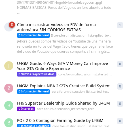
30/1701331498-561481-logofdvforosdelvagocom.jpg]
NORMAS BÁSICAS: Foros del Vago es un foro abierto a todo
...
Cómo inscrustrar videos en FDV de forma
1
cor
automática SIN CÓDIGOS EXTRAS
core.forum.discussion_list.replied_text
Información General
¡Ahora puedes compartir videos de Youtube de una manera
renovada en Foros del Vago ! Solo tienes que pegar el enlace
del video de Youtube que quieres compartir, sí! sin ningún...
U4GM Guide: 6 Ways GTA V Money Can Improve
0
cor
J
Your GTA Online Experience
core.forum.discussion_list.started_text
Nuevos Proyectos (Extras)
U4GM Explains NBA 2K27’s Creative Build System
0
cor
Z
core.forum.discussion_list.started_text
Información General
FH6 Supercar Dealership Guide Shared by U4GM
0
cor
B
core.forum.discussion_list.started_text
Intereses
POE 2 0.5 Contagion Farming Guide by U4GM
0
cor
B
core.forum.discussion_list.started_text
Tecnologia & Avances